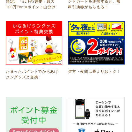
限定】「au PAY連携」最大
ントカードを連携すると、無
100万Pontaポイント山分け
料引換券がもらえる！
たまったポイントでからあげ
夕方・夜間は昼よりおトク！
クングッズと交換！