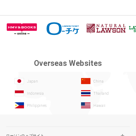
Overseas Websites
Japan
China
Indonesia
Thailand
Philippines
Hawaii
ローソンウェブサイト