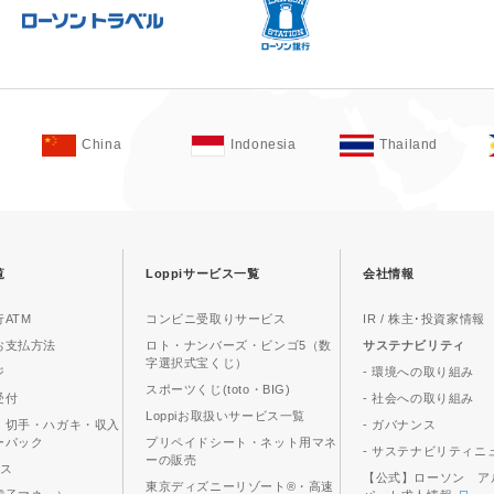
China
Indonesia
Thailand
覧
Loppiサービス一覧
会社情報
ATM
コンビニ受取りサービス
IR / 株主･投資家情報
お支払方法
ロト・ナンバーズ・ビンゴ5（数
サステナビリティ
字選択式宝くじ）
ジ
- 環境への取り組み
スポーツくじ(toto・BIG)
受付
- 社会への取り組み
Loppiお取扱いサービス一覧
、切手・ハガキ・収入
- ガバナンス
ーパック
プリペイドシート・ネット用マネ
- サステナビリティニ
ーの販売
ビス
【公式】ローソン ア
東京ディズニーリゾート®・高速