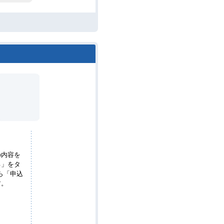
の内容を
る」をタ
から「申込
す。