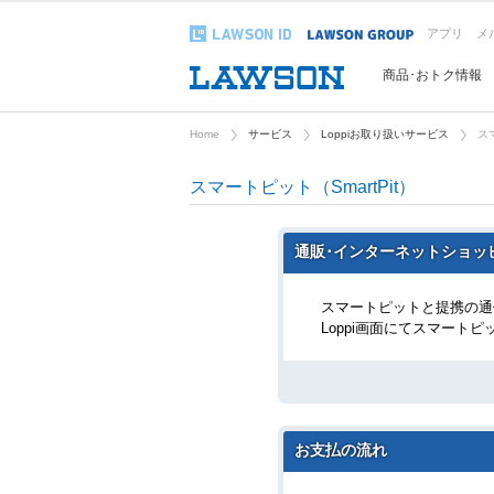
アプリ
メ
商品･おトク情報
Home
サービス
Loppiお取り扱いサービス
ス
スマートピット（SmartPit）
通販･インターネットショッ
スマートピットと提携の通
Loppi画面にてスマート
お支払の流れ