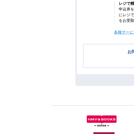
レジで
申込券を
にレジ
をお受
各種サービ
お問