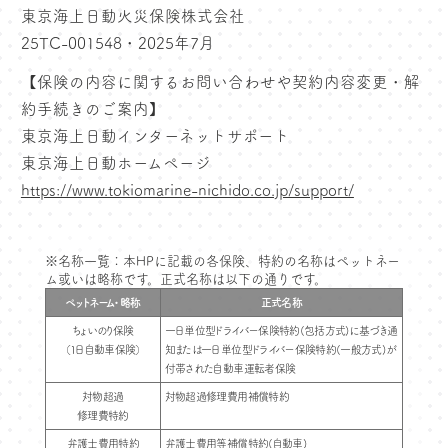
東京海上日動火災保険株式会社
25TC-001548・2025年7月
【保険の内容に関するお問い合わせや契約内容変更・解
約手続きのご案内】
東京海上日動インターネットサポート
東京海上日動ホームページ
https://www.tokiomarine-nichido.co.jp/support/
※名称一覧：本HPに記載の各保険、特約の名称はペットネー
ム或いは略称です。正式名称は以下の通りです。
ペットネーム・略称
正式名称
ちょいのり保険
一日単位型ドライバー保険特約(包括方式)に基づき通
（1日自動車保険）
知または一日単位型ドライバー保険特約(一般方式)が
付帯された自動車運転者保険
対物超過
対物超過修理費用補償特約
修理費特約
弁護士費用特約
弁護士費用等補償特約(自動車)