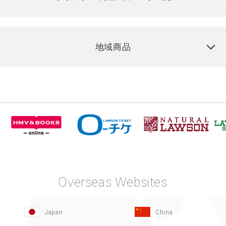
地域商品
Overseas Websites
Japan
China