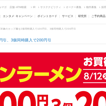
ルマガ
店舗･ATM検索
IR
サステナビリティ
オーナー募集
物件募集
採
エンタメ･キャンペーン
ポイントカード
サービス
研究所
ご予約商品
対象のカップ麺を2個同時購入で100円引、3個同時購入で200円引
円引、3個同時購入で200円引