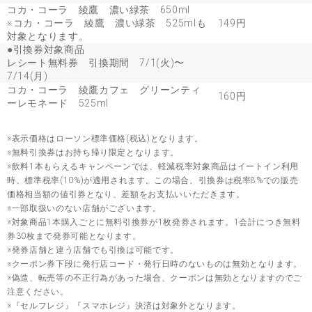
コカ・コーラ 綾鷹 濃い緑茶 650ml
※コカ・コーラ 綾鷹 濃い緑茶 525mlも
149円
対象となります。
●引換券対象商品
レシート無料券 引換期間 7/1(火)〜
7/14(月)
コカ・コーラ 綾鷹カフェ グリーンティ
160円
ーレモネード 525ml
※表示価格はローソン標準価格(税込)となります。
※無料引換券はお持ち帰り限定となります。
※飲料1本もらえるキャンペーンでは、軽減税率対象商品はイートイン利用
時、標準税率(10%)が適用されます。この場合、引換券は税率8%での販売
価格相当額の値引券となり、差額をお支払いいただきます。
※一部取扱いのない店舗がございます。
※対象商品1本購入ごとに無料引換券が1枚発券されます。1会計につき無料
券30枚まで発券可能となります。
※発券店舗と違う店舗でも引換は可能です。
※クーポン券下段に発行店コード・発行日時のないものは無効となります。
※偽造、転売等の不正行為があった場合、クーポンは無効となりますのでご
注意ください。
※『セルフレジ』『スマホレジ』決済は対象外となります。