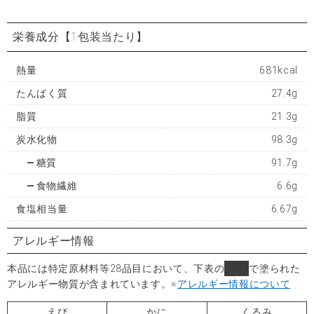
栄養成分
【1包装当たり】
熱量
681kcal
たんぱく質
27.4g
脂質
21.3g
炭水化物
98.3g
糖質
91.7g
食物繊維
6.6g
食塩相当量
6.67g
アレルギー情報
本品には特定原材料等28品目において、下表の
■
で塗られた
アレルギー物質が含まれています。
※
アレルギー情報について
えび
かに
くるみ