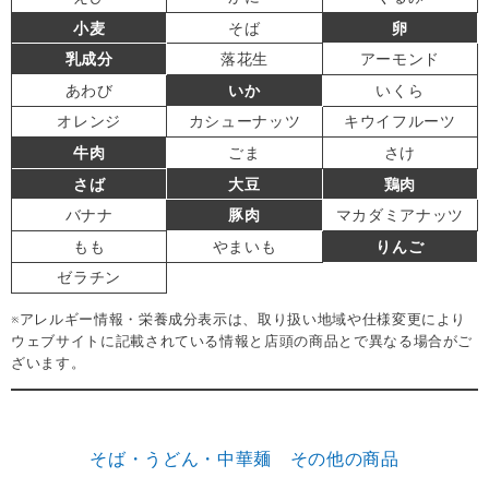
小麦
そば
卵
乳成分
落花生
アーモンド
あわび
いか
いくら
オレンジ
カシューナッツ
キウイフルーツ
牛肉
ごま
さけ
さば
大豆
鶏肉
バナナ
豚肉
マカダミアナッツ
もも
やまいも
りんご
ゼラチン
※アレルギー情報・栄養成分表示は、取り扱い地域や仕様変更により
ウェブサイトに記載されている情報と店頭の商品とで異なる場合がご
ざいます。
そば・うどん・中華麺 その他の商品