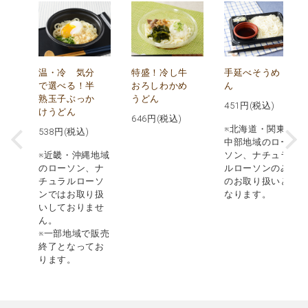
菜
温・冷 気分
特盛！冷し牛
手延べそうめ
焼
で選べる！半
おろしわかめ
ん
熟玉子ぶっか
うどん
451
円(税込)
けうどん
646
円(税込)
※北海道・関東・
538
円(税込)
・沖
中部地域のロー
ーソ
※近畿・沖縄地域
ソン、ナチュラ
り扱
のローソン、ナ
ルローソンのみ
ませ
チュラルローソ
のお取り扱いと
ンではお取り扱
なります。
販売
いしておりませ
てお
ん。
※一部地域で販売
終了となってお
ります。