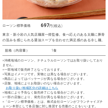
697
ローソン標準価格
円(税込)
東京・新小岩の人気店麺屋一燈監修。食べ応えのある太麺に豚骨
の旨みを感じられる醤油スープを合わせた満足感のある冷し麺。
規格（内容量）
1食
※沖縄地域のローソン、ナチュラルローソンではお取り扱いしており
ません。
※一部地域で販売終了となっております。
※写真はイメージです。実物とは異なる場合がございます。
※商品によってはパッケージが異なる場合がございます。
※店舗、地域によりお取扱いのない場合がございます。
お取り扱い地域区分の詳細はこちら
※地域により予告なく販売終了になる場合がございます。
※一部の店舗により、発売日が異なる場合がございます。
※「ローソン標準価格」とは、株式会社ローソンがフランチャイズチ
ェーン本部として各店舗に対し推奨する売価のことをいいます。