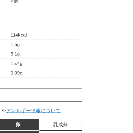
2個
】
114kcal
1.5g
5.1g
15.4g
0.09g
。
※
アレルギー情報について
卵
乳成分