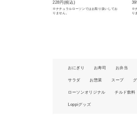
228
円(税込)
39
※ナチュラルローソンではお取り扱いしてお
※
りません。
り
おにぎり
お寿司
お弁当
サラダ
お惣菜
スープ
ローソンオリジナル
チルド飲料
Loppiグッズ