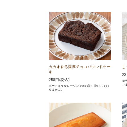
カカオ香る濃厚チョコパウンドケー
し
キ
23
258
円(税込)
※
り
※ナチュラルローソンではお取り扱いしてお
りません。