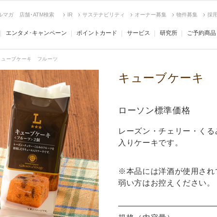
ルマガ
店舗･ATM検索
IR
サステナビリティ
オーナー募集
物件募集
採
エンタメ･キャンペーン
ポイントカード
サービス
研究所
ご予約商品
キューブケーキ フルーツ
キューブケーキ 
ローソン標準価格
レーズン・チェリー・くる
入りケーキです。
※本品には洋酒が使用され
弱い方はお控えください。