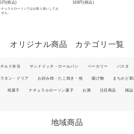
5
円(税込)
168
円(税込)
ナチュラルローソンではお取り扱いしてお
ません。
オリジナル商品 カテゴリ一覧
チルド弁当
サンドイッチ・ロールパン
ベーカリー
パスタ
グラタン・ドリア
お好み焼・たこ焼き・他
揚げ物
まちかど厨
焼菓子
ナチュラルローソン菓子
お酒
注目商品
雑誌
地域商品