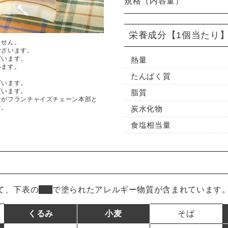
規格（内容量）
栄養成分
【1個当たり
ません。
ございます。
ざいます。
熱量
います。
たんぱく質
ざいます。
ざいます。
脂質
ンがフランチャイズチェーン本部と
す。
炭水化物
食塩相当量
て、下表の
■
で塗られたアレルギー物質が含まれています
くるみ
小麦
そば