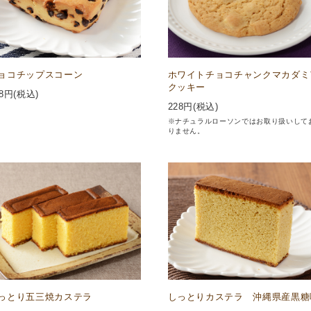
ョコチップスコーン
ホワイトチョコチャンクマカダミ
クッキー
8
円(税込)
228
円(税込)
※ナチュラルローソンではお取り扱いして
りません。
っとり五三焼カステラ
しっとりカステラ 沖縄県産黒糖