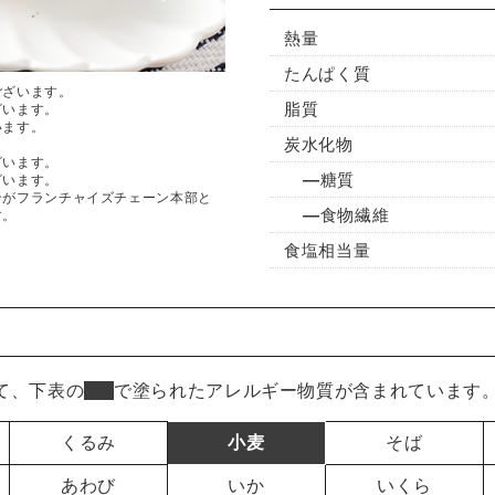
熱量
たんぱく質
ございます。
脂質
ざいます。
います。
炭水化物
ざいます。
糖質
ざいます。
ンがフランチャイズチェーン本部と
食物繊維
す。
食塩相当量
て、下表の
■
で塗られたアレルギー物質が含まれています
くるみ
小麦
そば
あわび
いか
いくら