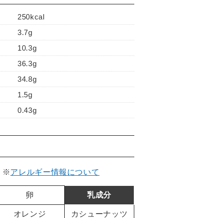
250kcal
3.7g
10.3g
36.3g
34.8g
1.5g
0.43g
。
※
アレルギー情報について
卵
乳成分
オレンジ
カシューナッツ