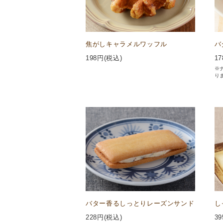
焦がしキャラメルワッフル
バ
198
円(税込)
17
※
り
バター香るしっとりレーズンサンド
し
228
円(税込)
39