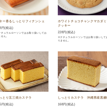
ター香るしっとりフィナンシェ
ホワイトチョコチャンクマカダミ
クッキー
8
円(税込)
228
円(税込)
ナチュラルローソンではお取り扱いしてお
ません。
※ナチュラルローソンではお取り扱いして
りません。
っとり五三焼カステラ
しっとりカステラ 沖縄県産黒糖
5
円(税込)
168
円(税込)