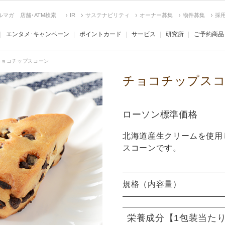
ルマガ
店舗･ATM検索
IR
サステナビリティ
オーナー募集
物件募集
採
エンタメ･キャンペーン
ポイントカード
サービス
研究所
ご予約商品
チョコチップスコーン
チョコチップス
ローソン標準価格
北海道産生クリームを使用
スコーンです。
規格（内容量）
栄養成分
【1包装当た