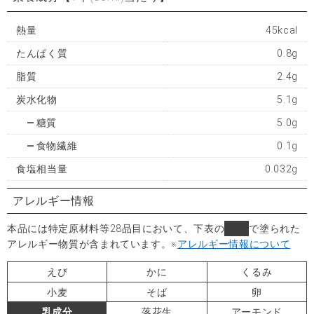
熱量
45kcal
たんぱく質
0.8g
脂質
2.4g
炭水化物
5.1g
糖質
5.0g
食物繊維
0.1g
食塩相当量
0.032g
アレルギー情報
本品には特定原材料等28品目において、下表の
■
で塗られた
アレルギー物質が含まれています。
※
アレルギー情報について
えび
かに
くるみ
小麦
そば
卵
乳成分
落花生
アーモンド