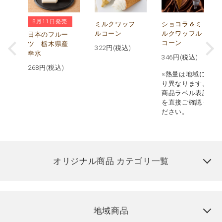
8月11日発売
レ
ミルクワッフ
ショコラ＆ミ
本
ルコーン
ルクワッフル
日本のフルー
コーン
ツ 栃木県産
322
円(税込)
幸水
346
円(税込)
268
円(税込)
※熱量は地域によ
り異なります。
商品ラベル表記
を直接ご確認く
ださい。
オリジナル商品 カテゴリ一覧
地域商品