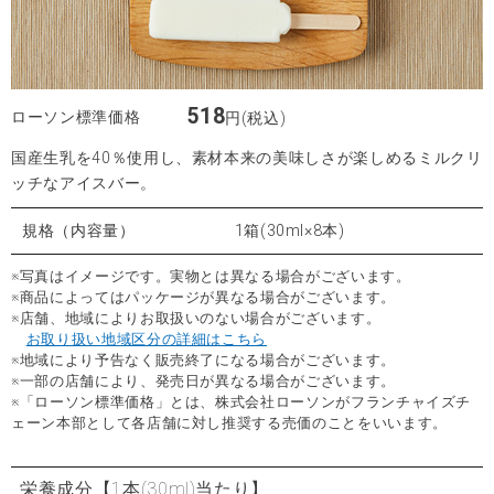
518
ローソン標準価格
円(税込)
国産生乳を40％使用し、素材本来の美味しさが楽しめるミルクリ
ッチなアイスバー。
規格（内容量）
1箱(30ml×8本)
※写真はイメージです。実物とは異なる場合がございます。
※商品によってはパッケージが異なる場合がございます。
※店舗、地域によりお取扱いのない場合がございます。
お取り扱い地域区分の詳細はこちら
※地域により予告なく販売終了になる場合がございます。
※一部の店舗により、発売日が異なる場合がございます。
※「ローソン標準価格」とは、株式会社ローソンがフランチャイズチ
ェーン本部として各店舗に対し推奨する売価のことをいいます。
栄養成分
【1本(30ml)当たり】