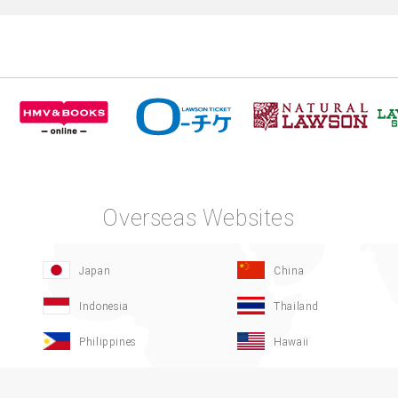
Overseas Websites
Japan
China
Indonesia
Thailand
Philippines
Hawaii