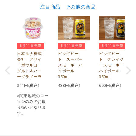
注目商品 その他の商品
8月11日発売
8月11日発売
8月11日発売
パ
マ
日本ルナ株式
ビッグピー
ビッグピー
入
会社 アサイ
ト スーパー
ト クレイジ
ーボウルヨー
スモーキーハ
ースモーキー
グルト＆ハニ
イボール
ハイボール
ーグラノーラ
350ml
350ml
311
円(税込)
438
円(税込)
600
円(税込)
※関東地域のロー
ソンのみのお取
り扱いとなりま
す。