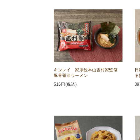
キンレイ 家系総本山吉村家監修
日
豚骨醤油ラーメン
る
516
円(税込)
39