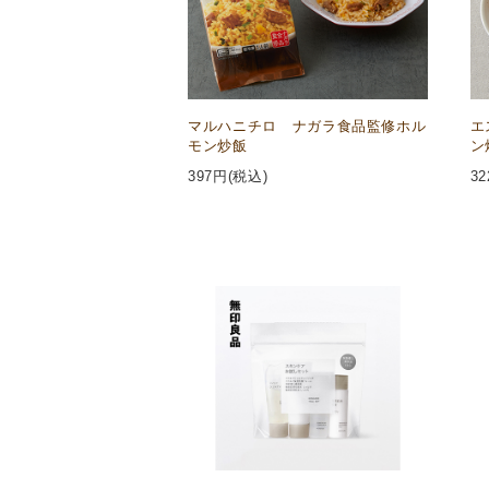
マルハニチロ ナガラ食品監修ホル
エ
モン炒飯
ン
397
円(税込)
32