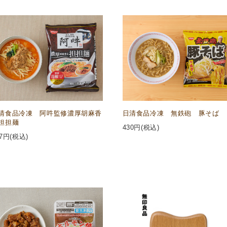
清食品冷凍 阿吽監修濃厚胡麻香
日清食品冷凍 無鉄砲 豚そば
担担麺
430
円(税込)
7
円(税込)