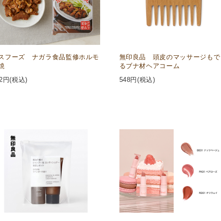
スフーズ ナガラ食品監修ホルモ
無印良品 頭皮のマッサージもで
焼
るブナ材ヘアコーム
2
円(税込)
548
円(税込)