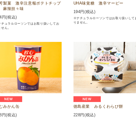
芳製菓 激辛注意報ポテトチップ
UHA味覚糖 激辛マーピー
 麻辣担々味
194
円(税込)
4
円(税込)
※ナチュラルローソンではお取り扱いして
りません。
ナチュラルローソンではお取り扱いしてお
ません。
NEW
NEW
むみかん缶
徳島産業 みるくわらび餅
8
円(税込)
228
円(税込)