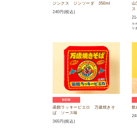
ジンクス ジンソーダ 350ml
山
ス
240
円(税込)
21
※
り
NEW
函館ラッキーピエロ 万歳焼きそ
飲
ば ソース味
24
365
円(税込)