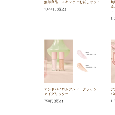
無印良品 スキンケアお試しセット
無
＆
1,650
円(税込)
ト
1,
アンドバイロムアンド グラッシー
ア
アイグリッター
パ
750
円(税込)
1,