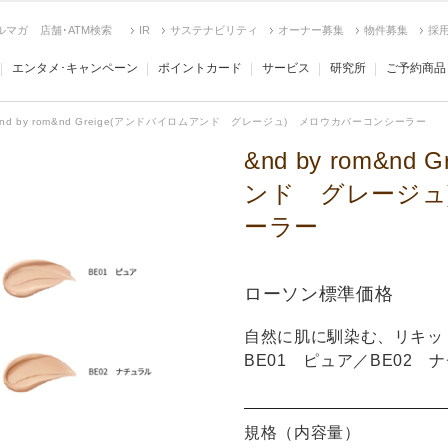
ルマガ
店舗･ATM検索
IR
サステナビリティ
オーナー募集
物件募集
採
エンタメ･キャンペーン
ポイントカード
サービス
研究所
ご予約商品
nd by rom&nd Greige(アンドバイロムアンド グレージュ) メロウカバーコンシーラー
&nd by rom&n
ンド グレージュ
ーラー
ローソン標準価格
自然に肌に馴染む、リキッ
BE01 ピュア／BE02 
規格（内容量）