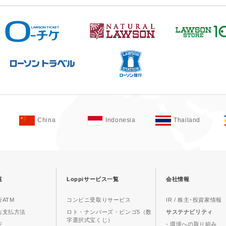
China
Indonesia
Thailand
覧
Loppiサービス一覧
会社情報
ATM
コンビニ受取りサービス
IR / 株主･投資家情報
お支払方法
ロト・ナンバーズ・ビンゴ5（数
サステナビリティ
字選択式宝くじ）
ジ
- 環境への取り組み