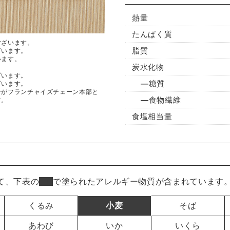
熱量
たんぱく質
ございます。
脂質
ざいます。
います。
炭水化物
ざいます。
糖質
ざいます。
ンがフランチャイズチェーン本部と
食物繊維
す。
食塩相当量
て、下表の
■
で塗られたアレルギー物質が含まれています
くるみ
小麦
そば
あわび
いか
いくら