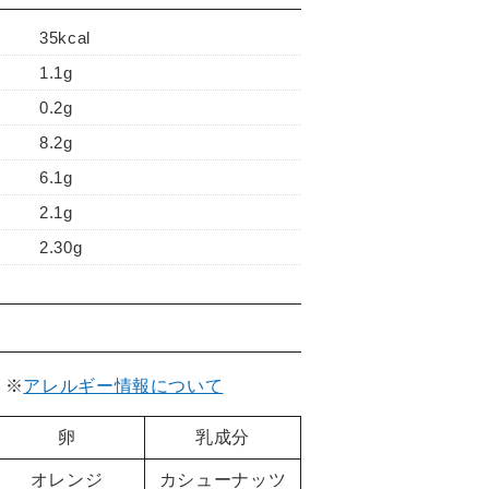
35kcal
1.1g
0.2g
8.2g
6.1g
2.1g
2.30g
。
※
アレルギー情報について
卵
乳成分
オレンジ
カシューナッツ