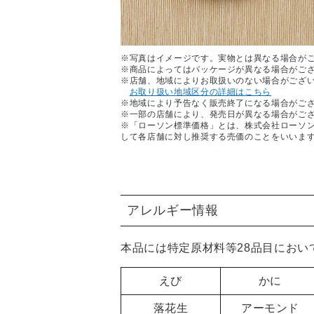
※写真はイメージです。実物とは異なる場合が
※商品によってはパッケージが異なる場合がご
※店舗、地域によりお取扱いのない場合がござ
お取り扱い地域区分の詳細はこちら
※地域により予告なく販売終了になる場合がご
※一部の店舗により、発売日が異なる場合がご
※「ローソン標準価格」とは、株式会社ローソ
して各店舗に対し推奨する売価のことをいいま
アレルギー情報
本品には特定原材料等28品目におい
えび
かに
落花生
アーモンド