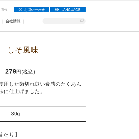
用情報
お問い合わせ
LANGUAGE
会社情報
 しそ風味
279
円(税込)
使用した歯切れ良い食感のたくあん
味に仕上げました。
80g
)当たり】