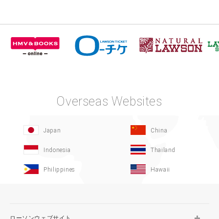
Overseas Websites
Japan
China
Indonesia
Thailand
Philippines
Hawaii
ローソンウェブサイト