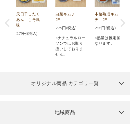
天日干したく
白菜キムチ
本格熟成キム
あん しそ風
2P
チ 2P
味
225
円(税込)
225
円(税込)
279
円(税込)
※ナチュラルロー
※熱量は推定値と
ソンではお取り
なります。
扱いしておりま
せん。
オリジナル商品 カテゴリ一覧
地域商品