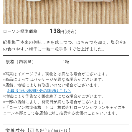
138
ローソン標準価格
円(税込)
紀州梅干本来の美味しさを残しつつ、はちみつを加え、塩分4％
の食べやすい梅干に一粒一粒手作りで仕上げました。
規格（内容量）
1粒
※写真はイメージです。実物とは異なる場合がございます。
※商品によってはパッケージが異なる場合がございます。
※店舗、地域によりお取扱いのない場合がございます。
お取り扱い地域区分の詳細はこちら
※地域により予告なく販売終了になる場合がございます。
※一部の店舗により、発売日が異なる場合がございます。
※「ローソン標準価格」とは、株式会社ローソンがフランチャイズチ
ェーン本部として各店舗に対し推奨する売価のことをいいます。
栄養成分
【可食部(9g)当たり】