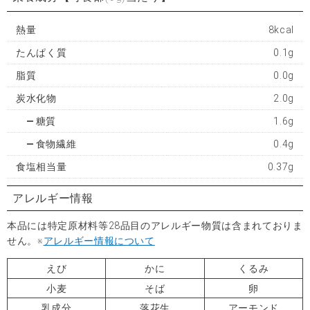
熱量
8kcal
たんぱく質
0.1g
脂質
0.0g
炭水化物
2.0g
糖質
1.6g
食物繊維
0.4g
食塩相当量
0.37g
アレルギー情報
本品には特定原材料等28品目のアレルギー物質は含まれておりま
せん。※
アレルギー情報について
えび
かに
くるみ
小麦
そば
卵
乳成分
落花生
アーモンド