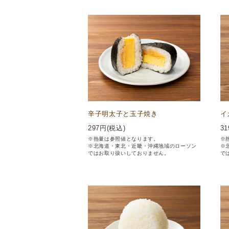
辛子明太子と玉子焼き
イ
297
円(税込)
31
※熱量は参照値となります。
※
※北海道・東北・近畿・沖縄地域のローソン
※
ではお取り扱いしておりません。
で