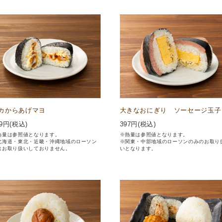
カからあげマヨ
大きなおにぎり ソーセージ玉子
9
円(税込)
397
円(税込)
熱量は参照値となります。
※熱量は参照値となります。
北海道・東北・近畿・沖縄地域のローソン
※関東・中部地域のローソンのみのお取り
はお取り扱いしておりません。
いとなります。