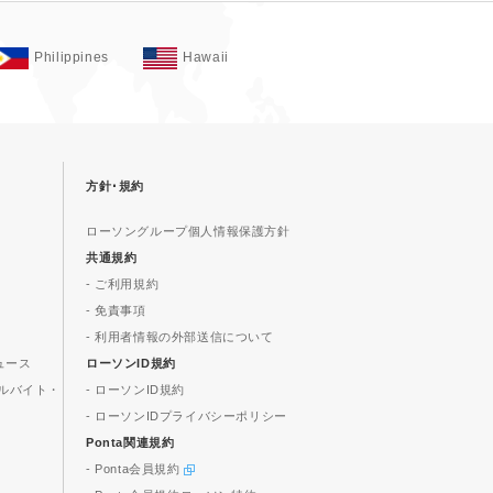
Philippines
Hawaii
方針･規約
ローソングループ個人情報保護方針
共通規約
- ご利用規約
- 免責事項
- 利用者情報の外部送信について
ュース
ローソンID規約
ルバイト・
- ローソンID規約
- ローソンIDプライバシーポリシー
Ponta関連規約
- Ponta会員規約