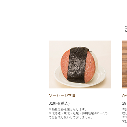
ソーセージマヨ
か
319
円(税込)
29
※熱量は参照値となります。
※
※北海道・東北・近畿・沖縄地域のローソン
理
ではお取り扱いしておりません。
※
で