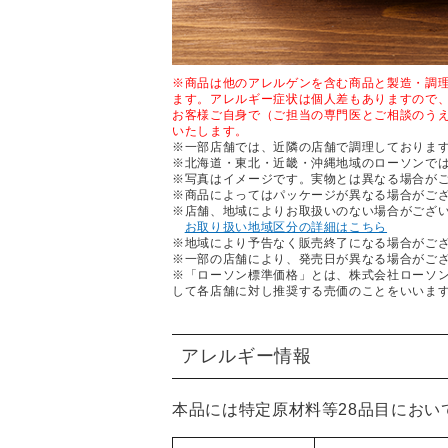
※商品は他のアレルゲンを含む商品と製造・調
ます。アレルギー症状は個人差もありますので
お客様ご自身で（ご担当の専門医とご相談のう
いたします。
※一部店舗では、近隣の店舗で調理しておりま
※北海道・東北・近畿・沖縄地域のローソンで
※写真はイメージです。実物とは異なる場合が
※商品によってはパッケージが異なる場合がご
※店舗、地域によりお取扱いのない場合がござ
お取り扱い地域区分の詳細はこちら
※地域により予告なく販売終了になる場合がご
※一部の店舗により、発売日が異なる場合がご
※「ローソン標準価格」とは、株式会社ローソ
して各店舗に対し推奨する売価のことをいいま
アレルギー情報
本品には特定原材料等28品目におい