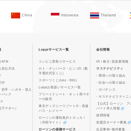
China
Indonesia
Thailand
覧
Loppiサービス一覧
会社情報
ATM
コンビニ受取りサービス
IR / 株主･投資家情報
お支払方法
ロト・ナンバーズ・ビンゴ5（数
サステナビリティ
字選択式宝くじ）
ジ
- 環境への取り組み
スポーツくじ(toto・BIG)
受付
- 社会への取り組み
Loppiお取扱いサービス一覧
、切手・ハガキ・収入
- ガバナンス
ーパック
プリペイドシート・ネット用マネ
- サステナビリティニ
ーの販売
ビス
【公式】ローソン ア
東京ディズニーリゾート®・高速
電子マネー）
パート求人情報
バス・レジャー
採用情報
ローソンの運転免許トロッカ！
（外部サイト）
加盟店オーナー募集
ローソンの保険サービス
出店事例･物件募集