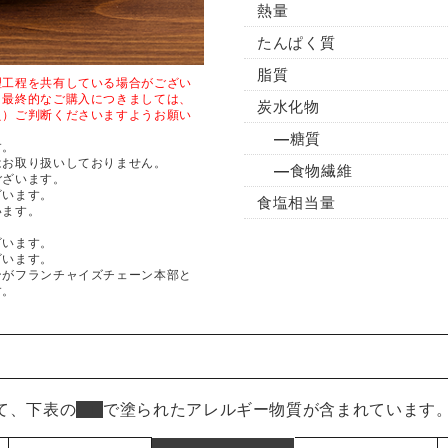
熱量
たんぱく質
脂質
理工程を共有している場合がござい
、最終的なご購入につきましては、
炭水化物
え）ご判断くださいますようお願い
糖質
す。
はお取り扱いしておりません。
食物繊維
ございます。
ざいます。
食塩相当量
います。
ざいます。
ざいます。
ンがフランチャイズチェーン本部と
す。
て、下表の
■
で塗られたアレルギー物質が含まれています