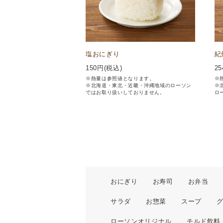
塩おにぎり
紀
150
円(税込)
25
※熱量は参照値となります。
※
※北海道・東北・近畿・沖縄地域のローソン
※
ではお取り扱いしておりません。
ロ
おにぎり
お寿司
お弁当
サラダ
お惣菜
スープ
ローソンオリジナル
チルド飲料