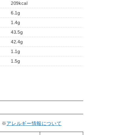
209kcal
6.1g
1.4g
43.5g
42.4g
1.1g
1.5g
。
※
アレルギー情報について