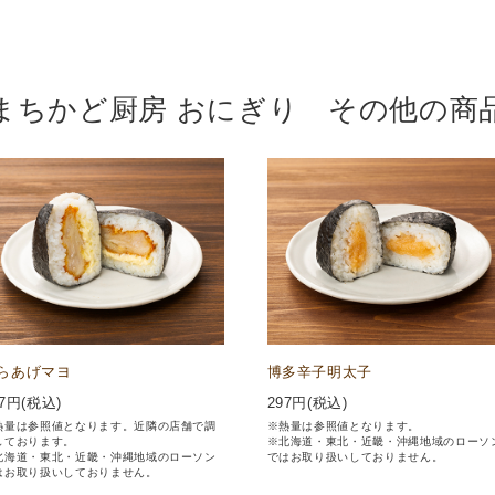
まちかど厨房 おにぎり その他の商
らあげマヨ
博多辛子明太子
7
円(税込)
297
円(税込)
熱量は参照値となります。近隣の店舗で調
※熱量は参照値となります。
しております。
※北海道・東北・近畿・沖縄地域のローソ
北海道・東北・近畿・沖縄地域のローソン
ではお取り扱いしておりません。
はお取り扱いしておりません。