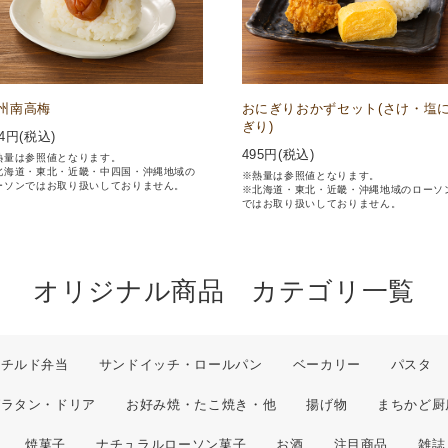
州南高梅
おにぎりおかずセット(さけ・塩
ぎり)
4
円(税込)
495
円(税込)
熱量は参照値となります。
北海道・東北・近畿・中四国・沖縄地域の
※熱量は参照値となります。
ーソンではお取り扱いしておりません。
※北海道・東北・近畿・沖縄地域のローソ
ではお取り扱いしておりません。
オリジナル商品 カテゴリ一覧
チルド弁当
サンドイッチ・ロールパン
ベーカリー
パスタ
グラタン・ドリア
お好み焼・たこ焼き・他
揚げ物
まちかど厨
焼菓子
ナチュラルローソン菓子
お酒
注目商品
雑誌