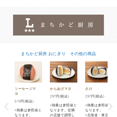
まちかど厨房 おにぎり その他の商品
か
ソーセージマ
からあげマヨ
さけ
ヨ
297
円(税込)
297
円(税込)
)
319
円(税込)
※熱量は参照値と
※熱量は参照値と
※熱量は参照値と
なります。近隣
なります。
値と
なります。
の店舗で調理し
※北海道・東北・