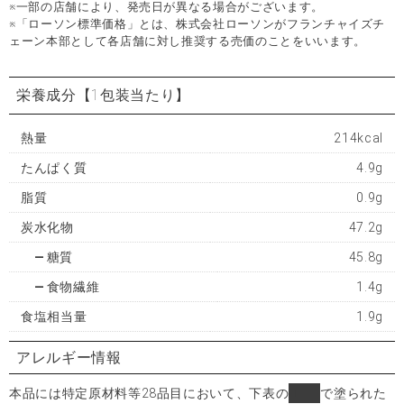
※一部の店舗により、発売日が異なる場合がございます。
※「ローソン標準価格」とは、株式会社ローソンがフランチャイズチ
ェーン本部として各店舗に対し推奨する売価のことをいいます。
栄養成分
【1包装当たり】
熱量
214kcal
たんぱく質
4.9g
脂質
0.9g
炭水化物
47.2g
糖質
45.8g
食物繊維
1.4g
食塩相当量
1.9g
アレルギー情報
本品には特定原材料等28品目において、下表の
■
で塗られた