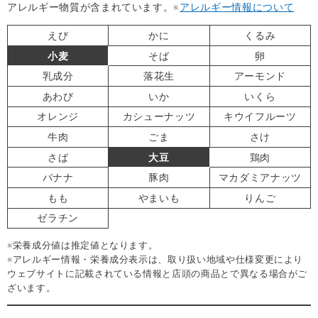
アレルギー物質が含まれています。
※
アレルギー情報について
えび
かに
くるみ
小麦
そば
卵
乳成分
落花生
アーモンド
あわび
いか
いくら
オレンジ
カシューナッツ
キウイフルーツ
牛肉
ごま
さけ
さば
大豆
鶏肉
バナナ
豚肉
マカダミアナッツ
もも
やまいも
りんご
ゼラチン
※栄養成分値は推定値となります。
※アレルギー情報・栄養成分表示は、取り扱い地域や仕様変更により
ウェブサイトに記載されている情報と店頭の商品とで異なる場合がご
ざいます。