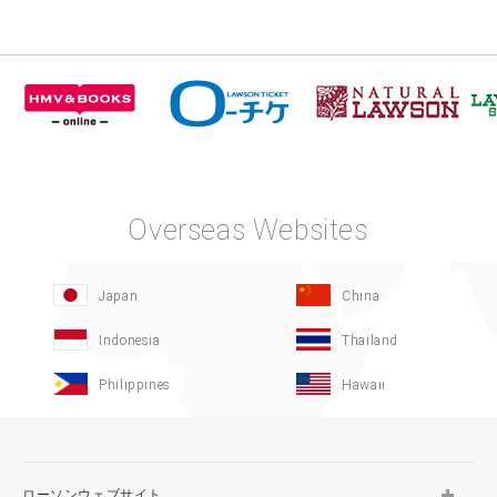
Overseas Websites
Japan
China
Indonesia
Thailand
Philippines
Hawaii
ローソンウェブサイト