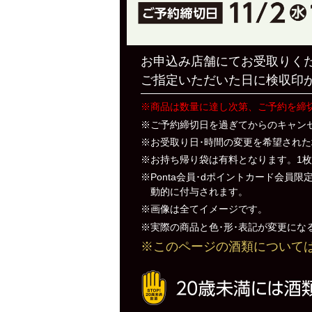
お申込み店舗にてお受取りく
ご指定いただいた日に検収印が
※商品は数量に達し次第、ご予約を締
※ご予約締切日を過ぎてからのキャン
※お受取り日･時間の変更を希望され
※お持ち帰り袋は有料となります。1
※Ponta会員･dポイントカード会員限
動的に付与されます。
※画像は全てイメージです。
※実際の商品と色･形･表記が変更にな
※このページの酒類について