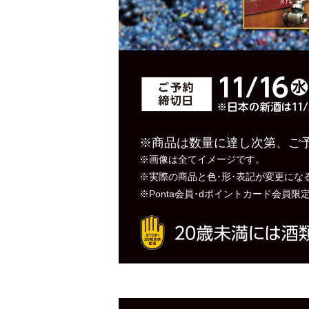
※商品は数量に達し次第、ご
※画像は全てイメージです。
※実際の商品と色･形･表記が変更にな
※Ponta会員･dポイントカード会