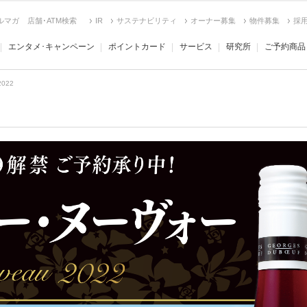
ルマガ
店舗･ATM検索
IR
サステナビリティ
オーナー募集
物件募集
採
エンタメ･キャンペーン
ポイントカード
サービス
研究所
ご予約商品
022