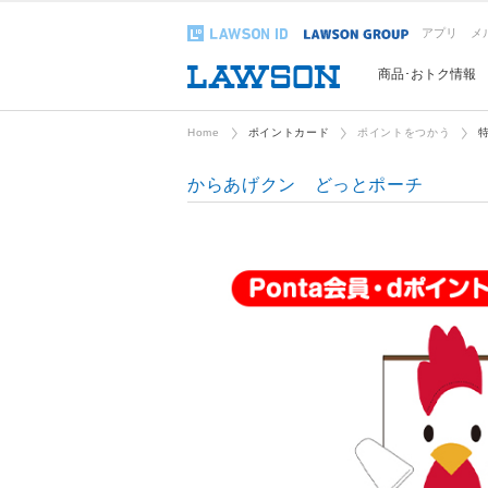
アプリ
メ
商品･おトク情報
Home
ポイントカード
ポイントをつかう
からあげクン どっとポーチ