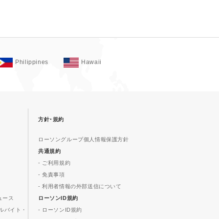
Philippines
Hawaii
方針･規約
ローソングループ個人情報保護方針
共通規約
- ご利用規約
- 免責事項
- 利用者情報の外部送信について
ュース
ローソンID規約
ルバイト・
- ローソンID規約