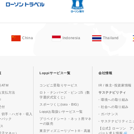
China
Indonesia
Thailand
覧
Loppiサービス一覧
会社情報
ATM
コンビニ受取りサービス
IR / 株主･投資家情報
お支払方法
ロト・ナンバーズ・ビンゴ5（数
サステナビリティ
字選択式宝くじ）
ジ
- 環境への取り組み
スポーツくじ(toto・BIG)
受付
- 社会への取り組み
Loppiお取扱いサービス一覧
、切手・ハガキ・収入
- ガバナンス
ーパック
プリペイドシート・ネット用マネ
- サステナビリティニ
ーの販売
ビス
【公式】ローソン ア
東京ディズニーリゾート®・高速
電子マネー）
パート求人情報