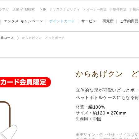
ルマガ
店舗･ATM検索
IR
サステナビリティ
オーナー募集
物件募集
採
エンタメ･キャンペーン
ポイントカード
サービス
研究所
ご予約商品
特典コース
からあげクン どっとポーチ
からあげクン ど
立体的な形が可愛いどっとポ
ペットボトルケースにもなる
材質
綿100%
サイズ
約120 × 270mm
生産国
中国
※デザイン・色・仕様・サイズは変