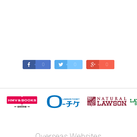
0
0
0
Overseas Websites