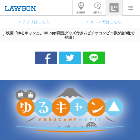
> アプリはこちら
> メルマガはこちら
映画『ゆるキャン△』＠Loppi限定グッズ付きムビチケコンビニ券が全3種で
登場！