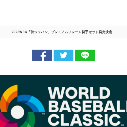
2023WBC「侍ジャパン」プレミアムフレーム切手セット発売決定！