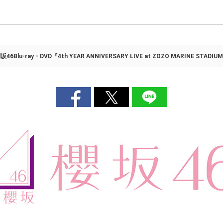
坂46Blu-ray・DVD『4th YEAR ANNIVERSARY LIVE at ZOZO MARINE STADIU