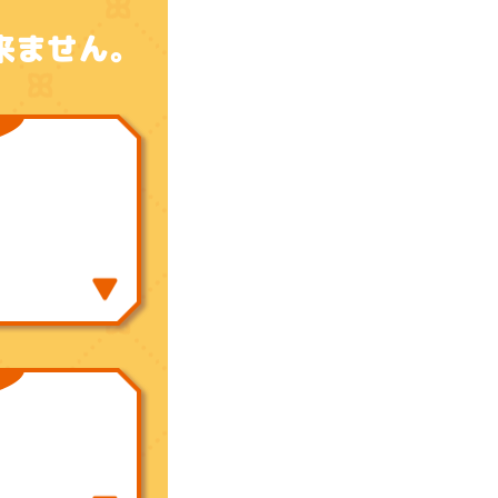
、
来ません。