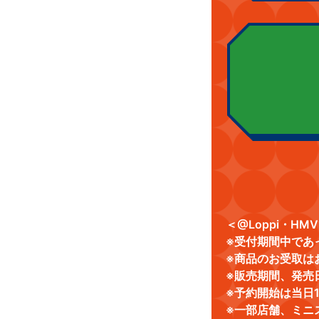
＜@Loppi・H
※受付期間中であ
※商品のお受取は
※販売期間、発売
※予約開始は当日
※一部店舗、ミニ