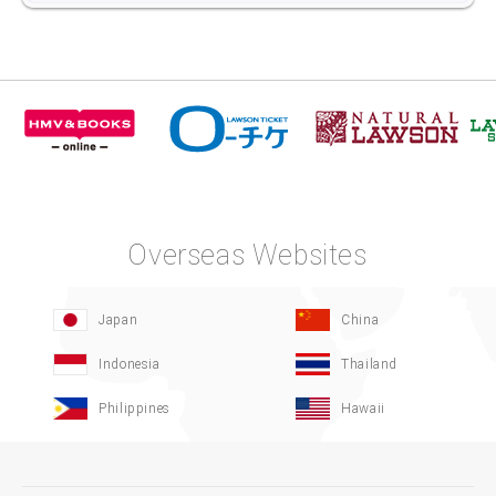
Overseas Websites
Japan
China
Indonesia
Thailand
Philippines
Hawaii