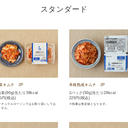
スタンダード
菜キムチ 2P
本格熟成キムチ 2P
包装(90g)当たり38kcal
1パック(50g)当たり28kcal
5
円(税込)
225
円(税込)
ナチュラルローソンではお取り扱いしてお
※熱量は推定値となります。
ません。