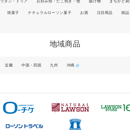
グラタン・ドリア
お好み焼・たこ焼き・他
揚げ物
まちかど厨
焼菓子
ナチュラルローソン菓子
お酒
注目商品
雑誌
地域商品
近畿
中国・四国
九州
沖縄