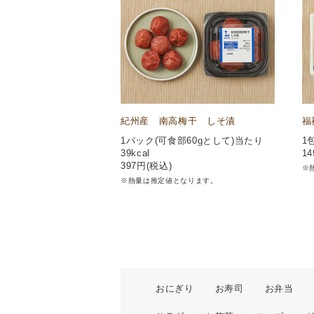
紀州産 南高梅干 しそ漬
福
1パック(可食部60gとして)当たり
1
39kcal
14
397
円(税込)
※
※熱量は推定値となります。
おにぎり
お寿司
お弁当