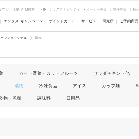
ルマガ
店舗･ATM検索
IR
サステナビリティ
オーナー募集
物件募集
採
エンタメ･キャンペーン
ポイントカード
サービス
研究所
ご予約商品
ローソンオリジナル
漬物
菜
カット野菜・カットフルーツ
サラダチキン・他
漬物
冷凍食品
アイス
カップ麺
乾物・乾麺
調味料
日用品