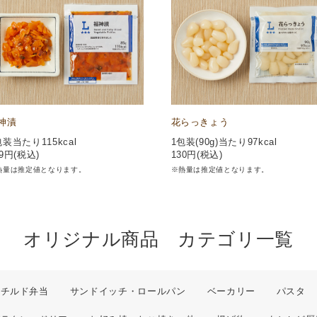
神漬
花らっきょう
包装当たり115kcal
1包装(90g)当たり97kcal
9
円(税込)
130
円(税込)
熱量は推定値となります。
※熱量は推定値となります。
オリジナル商品 カテゴリ一覧
チルド弁当
サンドイッチ・ロールパン
ベーカリー
パスタ