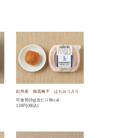
紀州産 南高梅干 はちみつ入り
可食部(9g)当たり8kcal
138
円(税込)