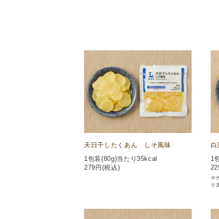
天日干したくあん しそ風味
白
1包装(80g)当たり35kcal
1
279
円(税込)
22
※
り