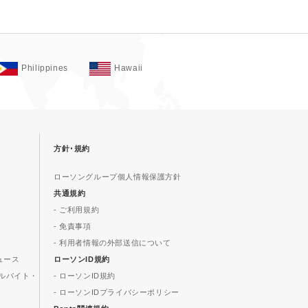
Philippines
Hawaii
方針･規約
ローソングループ個人情報保護方針
共通規約
- ご利用規約
- 免責事項
- 利用者情報の外部送信について
ュース
ローソンID規約
ルバイト・
- ローソンID規約
- ローソンIDプライバシーポリシー