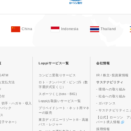
China
Indonesia
Thailand
覧
Loppiサービス一覧
会社情報
ATM
コンビニ受取りサービス
IR / 株主･投資家情報
お支払方法
ロト・ナンバーズ・ビンゴ5（数
サステナビリティ
字選択式宝くじ）
ジ
- 環境への取り組み
スポーツくじ(toto・BIG)
受付
- 社会への取り組み
Loppiお取扱いサービス一覧
、切手・ハガキ・収入
- ガバナンス
ーパック
プリペイドシート・ネット用マネ
- サステナビリティニ
ーの販売
ビス
【公式】ローソン ア
東京ディズニーリゾート®・高速
電子マネー）
パート求人情報
バス・レジャー
採用情報