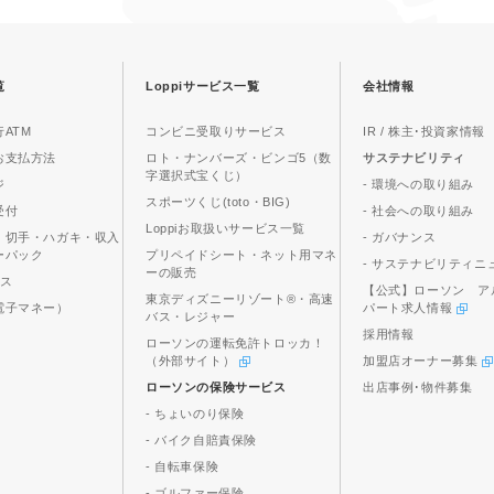
覧
Loppiサービス一覧
会社情報
ATM
コンビニ受取りサービス
IR / 株主･投資家情報
お支払方法
ロト・ナンバーズ・ビンゴ5（数
サステナビリティ
字選択式宝くじ）
ジ
- 環境への取り組み
スポーツくじ(toto・BIG)
受付
- 社会への取り組み
Loppiお取扱いサービス一覧
、切手・ハガキ・収入
- ガバナンス
ーパック
プリペイドシート・ネット用マネ
- サステナビリティニ
ーの販売
ビス
【公式】ローソン ア
東京ディズニーリゾート®・高速
電子マネー）
パート求人情報
バス・レジャー
採用情報
ローソンの運転免許トロッカ！
（外部サイト）
加盟店オーナー募集
ローソンの保険サービス
出店事例･物件募集
- ちょいのり保険
- バイク自賠責保険
- 自転車保険
- ゴルファー保険