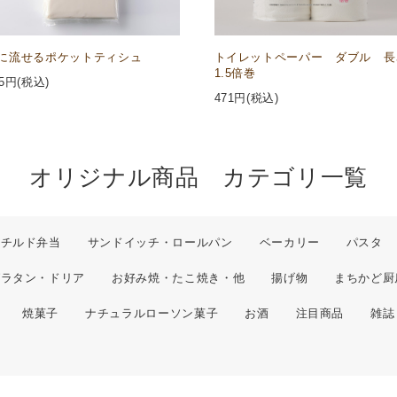
に流せるポケットティシュ
トイレットペーパー ダブル 長
1.5倍巻
5
円(税込)
471
円(税込)
オリジナル商品 カテゴリ一覧
チルド弁当
サンドイッチ・ロールパン
ベーカリー
パスタ
グラタン・ドリア
お好み焼・たこ焼き・他
揚げ物
まちかど厨
焼菓子
ナチュラルローソン菓子
お酒
注目商品
雑誌