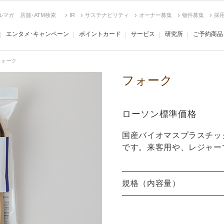
ルマガ
店舗･ATM検索
IR
サステナビリティ
オーナー募集
物件募集
採
エンタメ･キャンペーン
ポイントカード
サービス
研究所
ご予約商品
フォーク
フォーク
ローソン標準価格
国産バイオマスプラスチッ
です。来客用や、レジャー
規格（内容量）