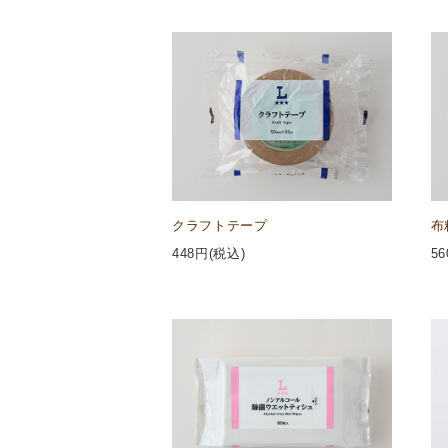
クラフトテープ
布
448
円(税込)
56