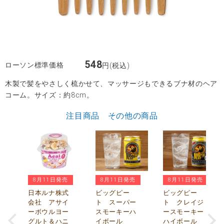
548
ローソン標準価格
円(税込)
木製で髪をやさしく梳かせて、マッサージもできるブナ材のヘア
コーム。サイズ：約8cm。
注目商品 その他の商品
8月11日発売
8月11日発売
8月11日発売
パ
マ
日本ルナ株式
ビッグピー
ビッグピー
入
会社 アサイ
ト スーパー
ト クレイジ
ーボウルヨー
スモーキーハ
ースモーキー
グルト＆ハニ
イボール
ハイボール