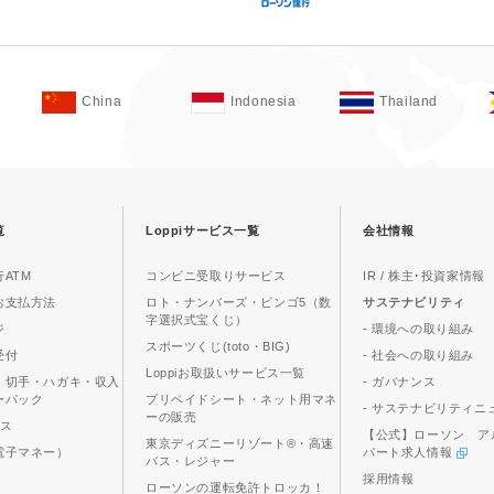
China
Indonesia
Thailand
覧
Loppiサービス一覧
会社情報
ATM
コンビニ受取りサービス
IR / 株主･投資家情報
お支払方法
ロト・ナンバーズ・ビンゴ5（数
サステナビリティ
字選択式宝くじ）
ジ
- 環境への取り組み
スポーツくじ(toto・BIG)
受付
- 社会への取り組み
Loppiお取扱いサービス一覧
、切手・ハガキ・収入
- ガバナンス
ーパック
プリペイドシート・ネット用マネ
- サステナビリティニ
ーの販売
ビス
【公式】ローソン ア
東京ディズニーリゾート®・高速
電子マネー）
パート求人情報
バス・レジャー
採用情報
ローソンの運転免許トロッカ！