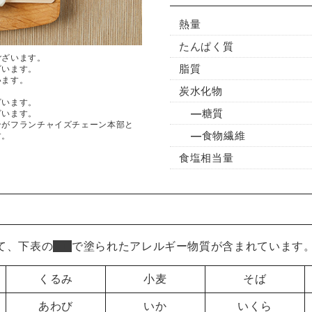
熱量
たんぱく質
ございます。
脂質
ざいます。
います。
炭水化物
ざいます。
糖質
ざいます。
ンがフランチャイズチェーン本部と
食物繊維
す。
食塩相当量
て、下表の
■
で塗られたアレルギー物質が含まれています
くるみ
小麦
そば
あわび
いか
いくら