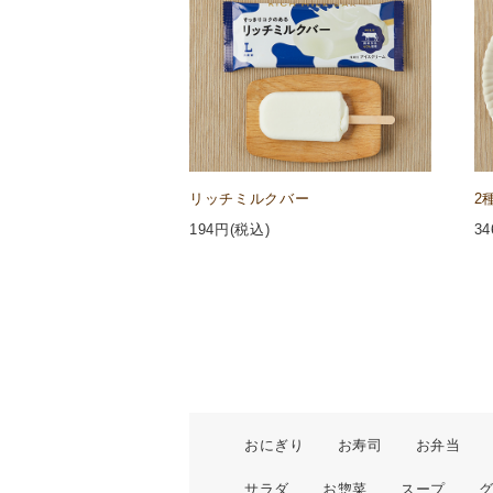
リッチミルクバー
2
194
円(税込)
34
おにぎり
お寿司
お弁当
サラダ
お惣菜
スープ