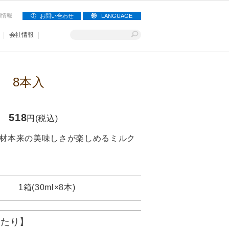
用情報
お問い合わせ
LANGUAGE
会社情報
 8本入
518
円(税込)
素材本来の美味しさが楽しめるミルク
1箱(30ml×8本)
)当たり】