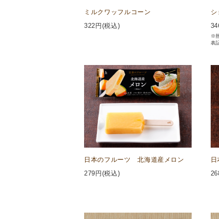
ミルクワッフルコーン
シ
322
円(税込)
34
※
表
日本のフルーツ 北海道産メロン
日
279
円(税込)
26