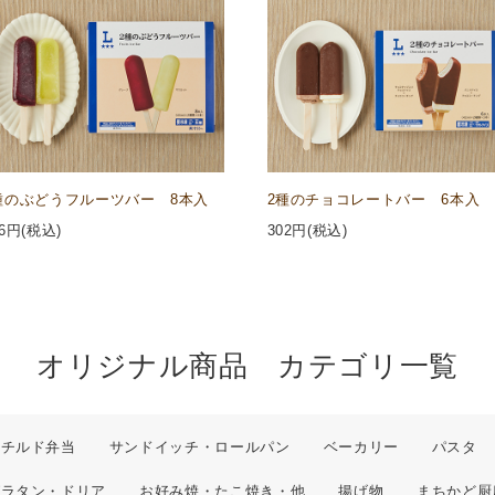
種のぶどうフルーツバー 8本入
2種のチョコレートバー 6本入
6
円(税込)
302
円(税込)
オリジナル商品 カテゴリ一覧
チルド弁当
サンドイッチ・ロールパン
ベーカリー
パスタ
グラタン・ドリア
お好み焼・たこ焼き・他
揚げ物
まちかど厨