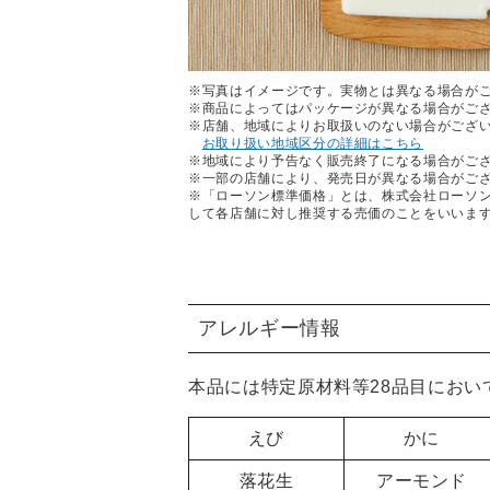
※写真はイメージです。実物とは異なる場合が
※商品によってはパッケージが異なる場合がご
※店舗、地域によりお取扱いのない場合がござ
お取り扱い地域区分の詳細はこちら
※地域により予告なく販売終了になる場合がご
※一部の店舗により、発売日が異なる場合がご
※「ローソン標準価格」とは、株式会社ローソ
して各店舗に対し推奨する売価のことをいいま
アレルギー情報
本品には特定原材料等28品目におい
えび
かに
落花生
アーモンド