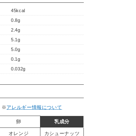
45kcal
0.8g
2.4g
5.1g
5.0g
0.1g
0.032g
。
※
アレルギー情報について
卵
乳成分
オレンジ
カシューナッツ