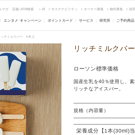
ルマガ
店舗･ATM検索
IR
サステナビリティ
オーナー募集
物件募集
採
エンタメ･キャンペーン
ポイントカード
サービス
研究所
ご予約商品
リッチミルクバー 8本入
リッチミルクバー
ローソン標準価格
国産生乳を40％使用し、
リッチなアイスバー。
規格（内容量）
栄養成分
【1本(30ml