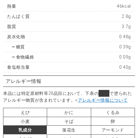
熱量
46kcal
たんぱく質
2.8g
脂質
3.7g
炭水化物
0.48g
糖質
0.39g
食物繊維
0.09g
食塩相当量
0.40g
アレルギー情報
本品には特定原材料等28品目において、下表の
■
で塗られた
アレルギー物質が含まれています。
※
アレルギー情報について
えび
かに
くるみ
小麦
そば
卵
乳成分
落花生
アーモンド