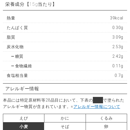
栄養成分
【15g当たり】
熱量
39kcal
たんぱく質
0.30g
脂質
3.09g
炭水化物
2.53g
糖質
2.42g
食物繊維
0.11g
食塩相当量
0.7g
アレルギー情報
本品には特定原材料等28品目において、下表の
■
で塗られた
アレルギー物質が含まれています。
※
アレルギー情報について
えび
かに
くるみ
小麦
そば
卵