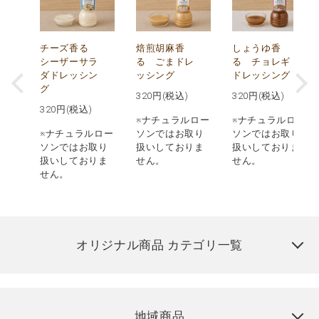
り
チーズ香る
焙煎胡麻香
しょうゆ香
シーザーサラ
る ごまドレ
る チョレギ
人
ダドレッシン
ッシング
ドレッシング
グ
320
円(税込)
320
円(税込)
320
円(税込)
※ナチュラルロー
※ナチュラルロー
ロー
※ナチュラルロー
ソンではお取り
ソンではお取り
取り
ソンではお取り
扱いしておりま
扱いしておりま
りま
扱いしておりま
せん。
せん。
せん。
オリジナル商品 カテゴリ一覧
地域商品