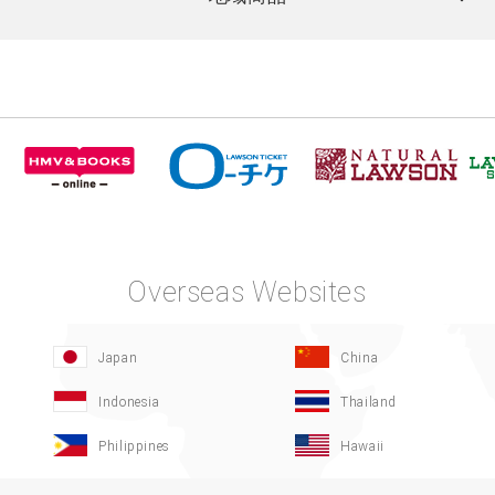
Overseas Websites
Japan
China
Indonesia
Thailand
Philippines
Hawaii