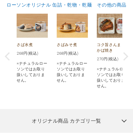
ローソンオリジナル 缶詰・乾物・乾麺 その他の商品
ド
さば水煮
さばみそ煮
コク旨さんま
かば焼き
268
円(税込)
268
円(税込)
)
270
円(税込)
※ナチュラルロー
※ナチュラルロー
ロー
ソンではお取り
ソンではお取り
※ナチュラルロー
取り
扱いしておりま
扱いしておりま
ソンではお取り
りま
せん。
せん。
扱いしておりま
せん。
オリジナル商品 カテゴリ一覧