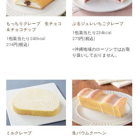
もっちりクレープ 生チョコ
ぷるジュレいちごクレープ
＆チョコチップ
1包装当たり234kcal
1包装当たり243kcal
275
円(税込)
214
円(税込)
※沖縄地域のローソンではお取
り扱いしておりません。
ミルクレープ
生バウムクーヘン