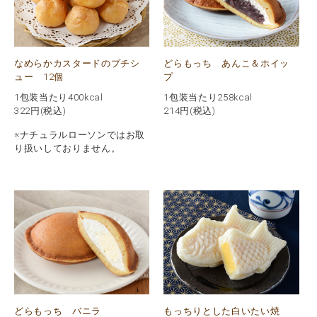
なめらかカスタードのプチシ
どらもっち あんこ＆ホイッ
ュー 12個
プ
1包装当たり400kcal
1包装当たり258kcal
322
円(税込)
214
円(税込)
※ナチュラルローソンではお取
り扱いしておりません。
どらもっち バニラ
もっちりとした白いたい焼