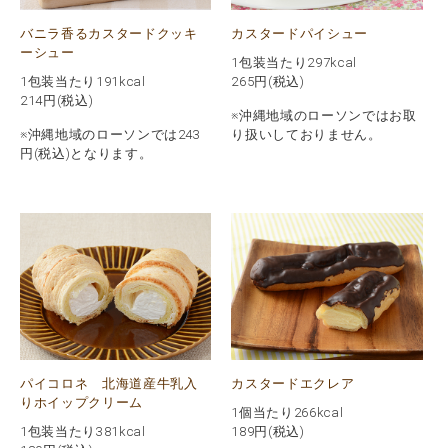
バニラ香るカスタードクッキ
カスタードパイシュー
ーシュー
1包装当たり297kcal
1包装当たり191kcal
265
円(税込)
214
円(税込)
※沖縄地域のローソンではお取
※沖縄地域のローソンでは243
り扱いしておりません。
円(税込)となります。
パイコロネ 北海道産牛乳入
カスタードエクレア
りホイップクリーム
1個当たり266kcal
1包装当たり381kcal
189
円(税込)