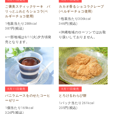
ご褒美スティックケーキ パ
カカオ香るショコラクレープ
リっとふわとろショコラ(ベ
(ベルギーチョコ使用)
ルギーチョコ使用)
1包装当たり306kcal
1包装当たり288kcal
346
円(税込)
387
円(税込)
※沖縄地域のローソンではお取
※一部地域は8/11(火)夕方頃発
り扱いしておりません。
売となります。
8月11日発売
8月11日発売
バニラムースをのせたコーヒ
とろけるわらび餅
ーゼリー
1パック当たり261kcal
1個当たり169kcal
205
円(税込)
324
円(税込)