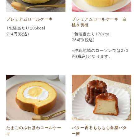
プレミアムロールケーキ
プレミアムロールケーキ 白
桃＆黄桃
1包装当たり205kcal
214
円(税込)
1包装当たり178kcal
254
円(税込)
※沖縄地域のローソンでは270
円(税込)となります。
たまごのふわほわロールケー
バター香るもちもち食感バタ
キ
ー餅