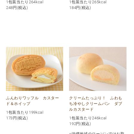
1包装当たり264kcal
1包装当たり265kcal
248
円(税込)
184
円(税込)
ふんわりワッフル カスター
クリームたっぷり！ ふわも
ド＆ホイップ
ち冷やしクリームパン ダブ
ルカスタード
1包装当たり199kcal
173
円(税込)
1包装当たり246kcal
192
円(税込)
※沖縄地域のローソンではお取