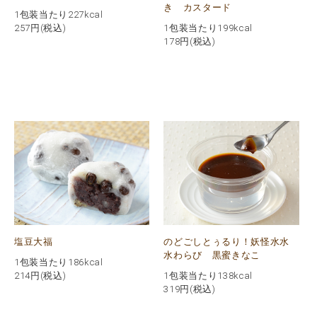
き カスタード
1包装当たり227kcal
257
円(税込)
1包装当たり199kcal
178
円(税込)
塩豆大福
のどごしとぅるり！妖怪水水
水わらび 黒蜜きなこ
1包装当たり186kcal
214
円(税込)
1包装当たり138kcal
319
円(税込)