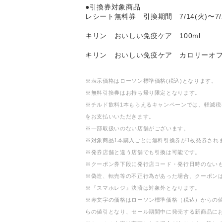
●引換券対象商品
レシート無料券 引換期間 7/14(火)〜7/2
キリン おいしい免疫ケア 100ml
キリン おいしい免疫ケア カロリーオフ 
※表示価格はローソン標準価格(税込)となります。
※無料引換券はお持ち帰り限定となります。
※チルド飲料1本もらえるキャンペーンでは、軽減税
をお支払いいただきます。
※一部取扱いのない店舗がございます。
※対象商品1本購入ごとに無料引換券が1枚発券され
※発券店舗と違う店舗でも引換は可能です。
※クーポン券下段に発行店コード・発行日時のない
※偽造、転売等の不正行為があった場合、クーポン
※『スマホレジ』決済は対象外となります。
※赤文字の価格はローソン標準価格（税込）からの
らの値引となり、セール期間中に発売する新商品に