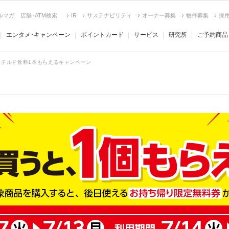
ルマガ
店舗･ATM検索
IR
サステナビリティ
オーナー募集
物件募集
採
エンタメ･キャンペーン
ポイントカード
サービス
研究所
ご予約商品
チルド飲料1本もらえるキャンペーン
ン