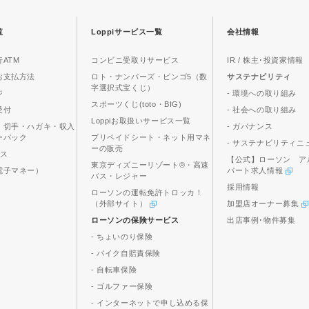
覧
Loppiサービス一覧
会社情報
ATM
コンビニ受取りサービス
IR / 株主･投資家情報
お支払方法
ロト・ナンバーズ・ビンゴ5（数
サステナビリティ
字選択式宝くじ）
ジ
- 環境への取り組み
スポーツくじ(toto・BIG)
受付
- 社会への取り組み
Loppiお取扱いサービス一覧
、切手・ハガキ・収入
- ガバナンス
ーパック
プリペイドシート・ネット用マネ
- サステナビリティニ
ーの販売
ビス
【公式】ローソン ア
東京ディズニーリゾート®・高速
電子マネー）
パート求人情報
バス・レジャー
採用情報
ローソンの運転免許トロッカ！
（外部サイト）
加盟店オーナー募集
ローソンの保険サービス
出店事例･物件募集
- ちょいのり保険
- バイク自賠責保険
- 自転車保険
- ゴルファー保険
- インターネットで申し込める保