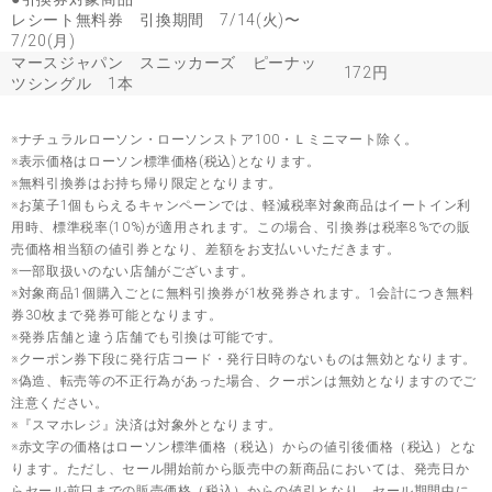
レシート無料券 引換期間 7/14(火)〜
7/20(月)
マースジャパン スニッカーズ ピーナッ
172円
ツシングル 1本
※ナチュラルローソン・ローソンストア100・Ｌミニマート除く。
※表示価格はローソン標準価格(税込)となります。
※無料引換券はお持ち帰り限定となります。
※お菓子1個もらえるキャンペーンでは、軽減税率対象商品はイートイン利
用時、標準税率(10%)が適用されます。この場合、引換券は税率8%での販
売価格相当額の値引券となり、差額をお支払いいただきます。
※一部取扱いのない店舗がございます。
※対象商品1個購入ごとに無料引換券が1枚発券されます。1会計につき無料
券30枚まで発券可能となります。
※発券店舗と違う店舗でも引換は可能です。
※クーポン券下段に発行店コード・発行日時のないものは無効となります。
※偽造、転売等の不正行為があった場合、クーポンは無効となりますのでご
注意ください。
※『スマホレジ』決済は対象外となります。
※赤文字の価格はローソン標準価格（税込）からの値引後価格（税込）とな
ります。ただし、セール開始前から販売中の新商品においては、発売日か
らセール前日までの販売価格（税込）からの値引となり、セール期間中に