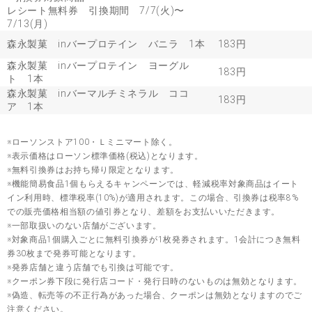
レシート無料券 引換期間 7/7(火)〜
7/13(月)
森永製菓 inバープロテイン バニラ 1本
183円
森永製菓 inバープロテイン ヨーグル
183円
ト 1本
森永製菓 inバーマルチミネラル ココ
183円
ア 1本
※ローソンストア100・Ｌミニマート除く。
※表示価格はローソン標準価格(税込)となります。
※無料引換券はお持ち帰り限定となります。
※機能簡易食品1個もらえるキャンペーンでは、軽減税率対象商品はイート
イン利用時、標準税率(10%)が適用されます。この場合、引換券は税率8%
での販売価格相当額の値引券となり、差額をお支払いいただきます。
※一部取扱いのない店舗がございます。
※対象商品1個購入ごとに無料引換券が1枚発券されます。1会計につき無料
券30枚まで発券可能となります。
※発券店舗と違う店舗でも引換は可能です。
※クーポン券下段に発行店コード・発行日時のないものは無効となります。
※偽造、転売等の不正行為があった場合、クーポンは無効となりますのでご
注意ください。