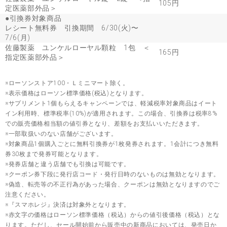
105円
定医薬部外品＞
●引換券対象商品
レシート無料券 引換期間 6/30(火)〜
7/6(月)
佐藤製薬 ユンケルローヤル顆粒 1包 ＜
165円
指定医薬部外品＞
※ローソンストア100・Ｌミニマート除く。
※表示価格はローソン標準価格(税込)となります。
※サプリメント1個もらえるキャンペーンでは、軽減税率対象商品はイート
イン利用時、標準税率(10%)が適用されます。この場合、引換券は税率8%
での販売価格相当額の値引券となり、差額をお支払いいただきます。
※一部取扱いのない店舗がございます。
※対象商品1個購入ごとに無料引換券が1枚発券されます。1会計につき無料
券30枚まで発券可能となります。
※発券店舗と違う店舗でも引換は可能です。
※クーポン券下段に発行店コード・発行日時のないものは無効となります。
※偽造、転売等の不正行為があった場合、クーポンは無効となりますのでご
注意ください。
※『スマホレジ』決済は対象外となります。
※赤文字の価格はローソン標準価格（税込）からの値引後価格（税込）とな
ります。ただし、セール開始前から販売中の新商品においては、発売日か