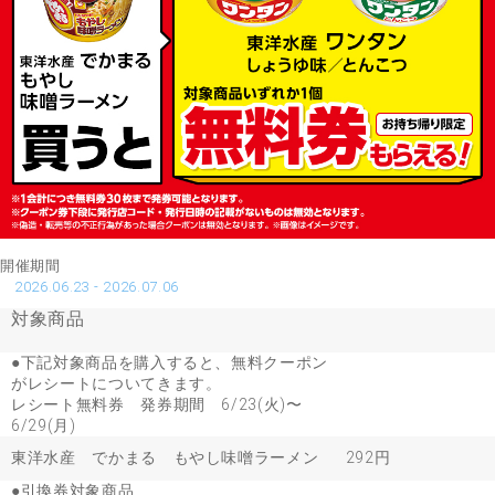
開催期間
2026.06.23 - 2026.07.06
対象商品
●下記対象商品を購入すると、無料クーポン
がレシートについてきます。
レシート無料券 発券期間 6/23(火)〜
6/29(月)
東洋水産 でかまる もやし味噌ラーメン
292円
●引換券対象商品