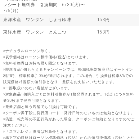
レシート無料券 引換期間 6/30(火)〜
7/6(月)
東洋水産 ワンタン しょうゆ味
153円
東洋水産 ワンタン とんこつ
153円
※ナチュラルローソン除く。
※表示価格はローソン標準価格(税込)となります。
※無料引換券はお持ち帰り限定となります。
※即席食品1個もらえるキャンペーンでは、軽減税率対象商品はイートイン
利用時、標準税率(10%)が適用されます。この場合、引換券は税率8%での
販売価格相当額の値引券となり、差額をお支払いいただきます。
※一部取扱いのない店舗がございます。
※対象商品1個購入ごとに無料引換券が1枚発券されます。1会計につき無料
券30枚まで発券可能となります。
※発券店舗と違う店舗でも引換は可能です。
※クーポン券下段に発行店コード・発行日時のないものは無効となります。
※偽造、転売等の不正行為があった場合、クーポンは無効となりますのでご
注意ください。
※『スマホレジ』決済は対象外となります。
※赤文字の価格はローソン標準価格（税込）からの値引後価格（税込）とな