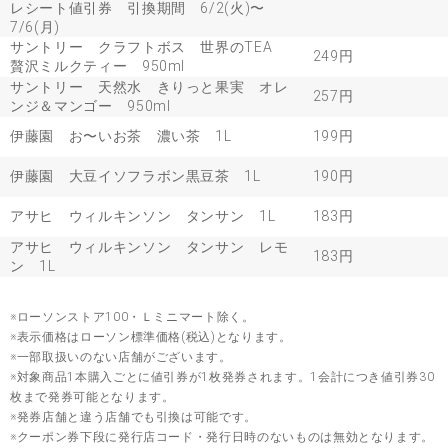
レシート値引券 引換期間 6/2(火)〜
7/6(月)
サントリー クラフトボス 世界のTEA
249円
贅沢ミルクティー 950ml
サントリー 天然水 きりっと果実 オレ
257円
ンジ＆マンゴー 950ml
伊藤園 お〜いお茶 濃い茶 1L
199円
伊藤園 大豆イソフラボン黒豆茶 1L
190円
アサヒ ウィルキンソン タンサン 1L
183円
アサヒ ウィルキンソン タンサン レモ
183円
ン 1L
※ローソンストア100・Ｌミニマート除く。
※表示価格はローソン標準価格(税込)となります。
※一部取扱いのない店舗がございます。
※対象商品1本購入ごとに値引券が1枚発券されます。1会計につき値引券30
枚まで発券可能となります。
※発券店舗と違う店舗でも引換は可能です。
※クーポン券下段に発行店コード・発行日時のないものは無効となります。