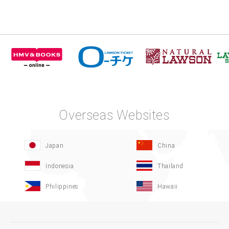
Overseas Websites
Japan
China
Indonesia
Thailand
Philippines
Hawaii