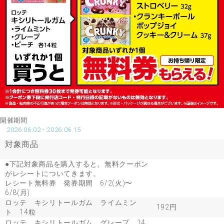
開催期間
2026.06.02 - 2026.06.15
対象商品
●下記対象商品を購入すると、無料クーポン
がレシートについてきます。
レシート無料券 発券期間 6/2(火)〜
6/8(月)
ロッテ キシリトールガム ライムミン
192円
ト 14粒
ロッテ キシリトールガム グレープ 14