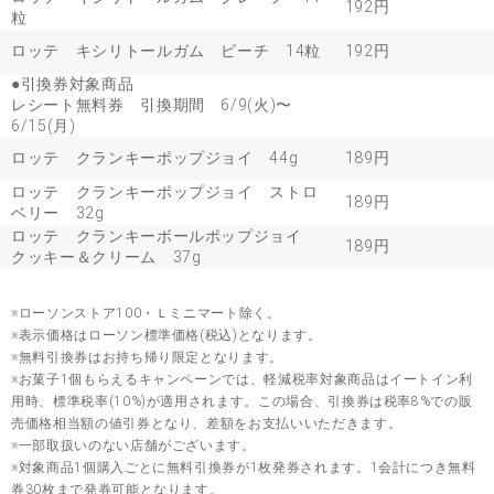
192円
粒
ロッテ キシリトールガム ピーチ 14粒
192円
●引換券対象商品
レシート無料券 引換期間 6/9(火)〜
6/15(月)
ロッテ クランキーポップジョイ 44g
189円
ロッテ クランキーポップジョイ ストロ
189円
ベリー 32g
ロッテ クランキーボールポップジョイ
189円
クッキー＆クリーム 37g
※ローソンストア100・Ｌミニマート除く。
※表示価格はローソン標準価格(税込)となります。
※無料引換券はお持ち帰り限定となります。
※お菓子1個もらえるキャンペーンでは、軽減税率対象商品はイートイン利
用時、標準税率(10%)が適用されます。この場合、引換券は税率8%での販
売価格相当額の値引券となり、差額をお支払いいただきます。
※一部取扱いのない店舗がございます。
※対象商品1個購入ごとに無料引換券が1枚発券されます。1会計につき無料
券30枚まで発券可能となります。