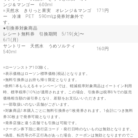
ンジ＆マンゴー 600ml
※天然水 きりっと果実 オレンジ＆マンゴ
171円
ー 冷凍 PET 590mlは発券対象外で
す。
●引換券対象商品
レシート無料券 引換期間 5/19(火)〜
6/1(月)
サントリー 天然水 うめソルティ
160円
540ml
※ローソンストア100除く。
※表示価格はローソン標準価格(税込)となります。
※無料引換券はお持ち帰り限定となります。
※飲料1本もらえるキャンペーンでは、軽減税率対象商品はイートイン利用
時、標準税率(10%)が適用されます。この場合、引換券は税率8%での販売
価格相当額の値引券となり、差額をお支払いいただきます。
※一部取扱いのない店舗がございます。
※対象商品1本購入ごとに無料引換券が1枚発券されます。1会計につき無料
券30枚まで発券可能となります。
※発券店舗と違う店舗でも引換は可能です。
※クーポン券下段に発行店コード・発行日時のないものは無効となります。
※偽造、転売等の不正行為があった場合、クーポンは無効となりますのでご