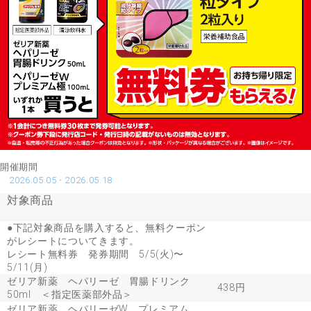
開催期間
2026.05.05 - 2026.05.18
対象商品
●下記対象商品を購入すると、無料クーポン
がレシートについてきます。
レシート無料券 発券期間 5/5(火)〜
5/11(月)
ゼリア新薬 ヘパリーゼ 胃腸ドリンク
438円
50ml ＜指定医薬部外品＞
ゼリア新薬 ヘパリーゼW プレミアム