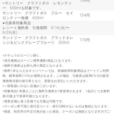
154円
※サントリー クラフトボス レモンティ
ー 600mlも対象です。
サントリー クラフトボス ブルー セイ
154円
ロンティー無糖 600ml
●引換券対象商品
レシート無料券 引換期間 9/16(火)〜
9/29(月)
サントリー クラフトボス ブラッドオレ
179円
ンジ＆ピンクグレープフルーツ 500ml
※ナチュラルローソン除く。
※表示価格はローソン標準価格(税込)となります。
※無料引換券はお持ち帰り限定となります。
※飲料1本もらえるキャンペーンでは、軽減税率対象商品はイートイン利用
時、標準税率(10%)が適用されます。この場合、引換券は税率8%での販売
価格相当額の値引券となり、差額をお支払いいただきます。
※一部取扱いのない店舗がございます。
※対象商品1本購入ごとに無料引換券が1枚発券されます。1会計につき無料
券30枚まで発券可能となります。
※発券店舗と違う店舗でも引換は可能です。
※クーポン券下段に発行店コード・発行日時のないものは無効となります。
※偽造、転売等の不正行為があった場合、クーポンは無効となりますのでご