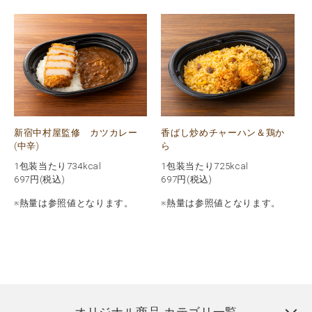
新宿中村屋監修 カツカレー
香ばし炒めチャーハン＆鶏か
(中辛)
ら
1包装当たり734kcal
1包装当たり725kcal
697
円(税込)
697
円(税込)
※熱量は参照値となります。
※熱量は参照値となります。