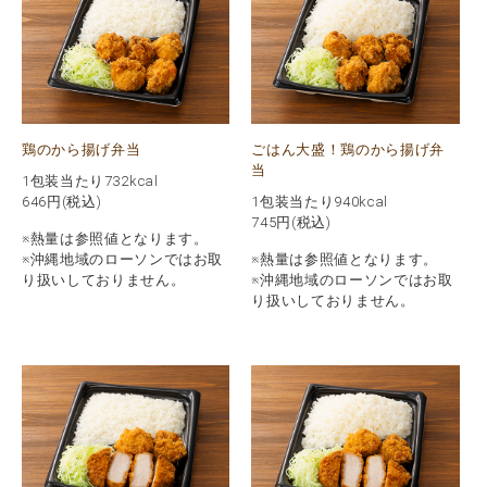
鶏のから揚げ弁当
ごはん大盛！鶏のから揚げ弁
当
1包装当たり732kcal
646
円(税込)
1包装当たり940kcal
745
円(税込)
※熱量は参照値となります。
※沖縄地域のローソンではお取
※熱量は参照値となります。
り扱いしておりません。
※沖縄地域のローソンではお取
り扱いしておりません。