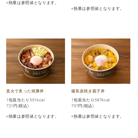
※熱量は参照値となります。
※熱量は参照値となります。
直火で炙った焼豚丼
備長炭焼き親子丼
1包装当たり551kcal
1包装当たり587kcal
721
円(税込)
797
円(税込)
※熱量は参照値となります。
※熱量は参照値となります。