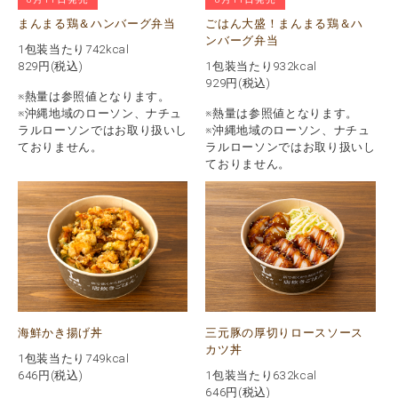
まんまる鶏＆ハンバーグ弁当
ごはん大盛！まんまる鶏＆ハ
ンバーグ弁当
1包装当たり742kcal
829
円(税込)
1包装当たり932kcal
929
円(税込)
※熱量は参照値となります。
※沖縄地域のローソン、ナチュ
※熱量は参照値となります。
ラルローソンではお取り扱いし
※沖縄地域のローソン、ナチュ
ておりません。
ラルローソンではお取り扱いし
ておりません。
海鮮かき揚げ丼
三元豚の厚切りロースソース
カツ丼
1包装当たり749kcal
646
円(税込)
1包装当たり632kcal
646
円(税込)