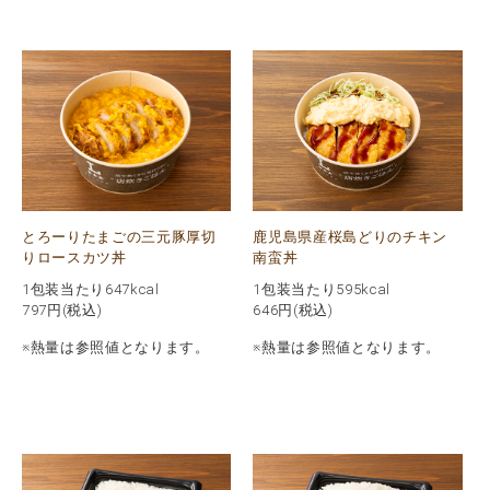
とろーりたまごの三元豚厚切
鹿児島県産桜島どりのチキン
りロースカツ丼
南蛮丼
1包装当たり647kcal
1包装当たり595kcal
797
円(税込)
646
円(税込)
※熱量は参照値となります。
※熱量は参照値となります。