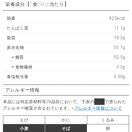
栄養成分
【1食(94g)当たり】
熱量
425kcal
たんぱく質
11.1g
脂質
18.2g
炭水化物
55.7g
糖質
52.5g
食物繊維
3.2g
食塩相当量
6.30g
アレルギー情報
本品には特定原材料等28品目において、下表の
■
で塗られた
アレルギー物質が含まれています。
※
アレルギー情報について
えび
かに
くるみ
小麦
そば
卵