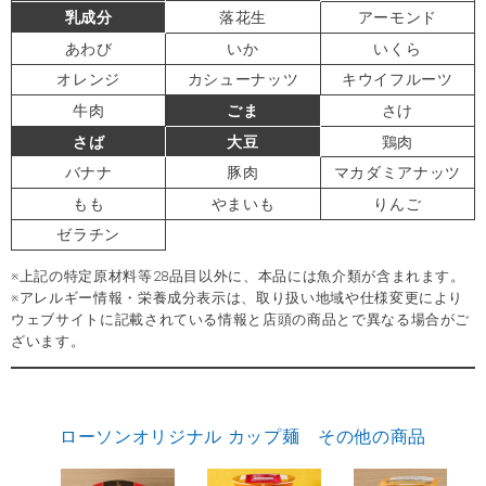
乳成分
落花生
アーモンド
あわび
いか
いくら
オレンジ
カシューナッツ
キウイフルーツ
牛肉
ごま
さけ
さば
大豆
鶏肉
バナナ
豚肉
マカダミアナッツ
もも
やまいも
りんご
ゼラチン
※上記の特定原材料等28品目以外に、本品には魚介類が含まれます。
※アレルギー情報・栄養成分表示は、取り扱い地域や仕様変更により
ウェブサイトに記載されている情報と店頭の商品とで異なる場合がご
ざいます。
ローソンオリジナル カップ麺 その他の商品