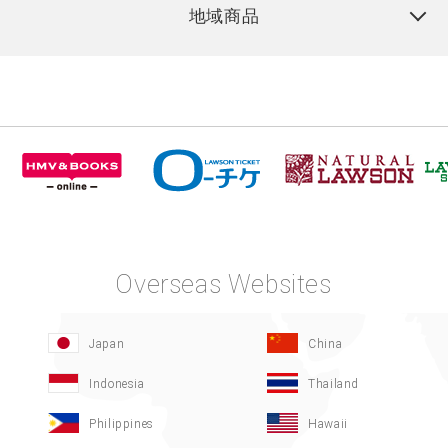
地域商品
Overseas Websites
Japan
China
Indonesia
Thailand
Philippines
Hawaii