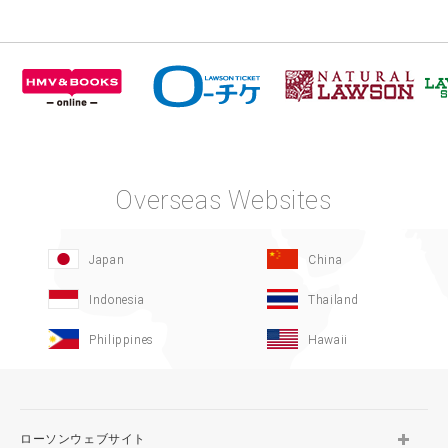
Overseas Websites
Japan
China
Indonesia
Thailand
Philippines
Hawaii
ローソンウェブサイト