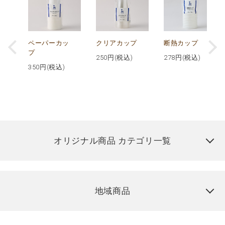
ペ
ペーパーカッ
クリアカップ
断熱カップ
ン
プ
250
円(税込)
278
円(税込)
5
350
円(税込)
オリジナル商品 カテゴリ一覧
地域商品