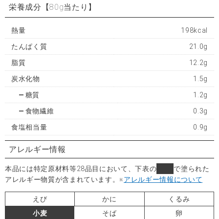
栄養成分
【80g当たり】
熱量
198kcal
たんぱく質
21.0g
脂質
12.2g
炭水化物
1.5g
糖質
1.2g
食物繊維
0.3g
食塩相当量
0.9g
アレルギー情報
本品には特定原材料等28品目において、下表の
■
で塗られた
アレルギー物質が含まれています。
※
アレルギー情報について
えび
かに
くるみ
小麦
そば
卵