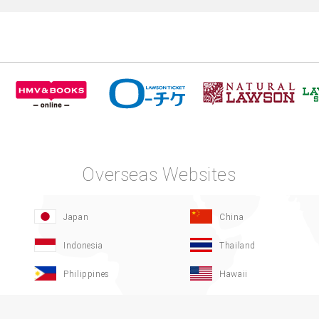
Overseas Websites
Japan
China
Indonesia
Thailand
Philippines
Hawaii