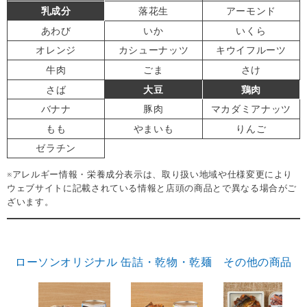
乳成分
落花生
アーモンド
あわび
いか
いくら
オレンジ
カシューナッツ
キウイフルーツ
牛肉
ごま
さけ
さば
大豆
鶏肉
バナナ
豚肉
マカダミアナッツ
もも
やまいも
りんご
ゼラチン
※アレルギー情報・栄養成分表示は、取り扱い地域や仕様変更により
ウェブサイトに記載されている情報と店頭の商品とで異なる場合がご
ざいます。
ローソンオリジナル 缶詰・乾物・乾麺 その他の商品