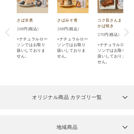
ド
さば水煮
さばみそ煮
コク旨さんま
かば焼き
268
円(税込)
268
円(税込)
)
270
円(税込)
※ナチュラルロー
※ナチュラルロー
ロー
ソンではお取り
ソンではお取り
※ナチュラルロー
取り
扱いしておりま
扱いしておりま
ソンではお取り
りま
せん。
せん。
扱いしておりま
せん。
オリジナル商品 カテゴリ一覧
地域商品