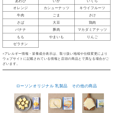
あわび
いか
いくら
オレンジ
カシューナッツ
キウイフルーツ
牛肉
ごま
さけ
さば
大豆
鶏肉
バナナ
豚肉
マカダミアナッツ
もも
やまいも
りんご
ゼラチン
※アレルギー情報・栄養成分表示は、取り扱い地域や仕様変更により
ウェブサイトに記載されている情報と店頭の商品とで異なる場合がご
ざいます。
ローソンオリジナル 乳製品 その他の商品