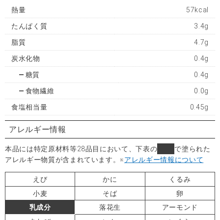
熱量
57kcal
たんぱく質
3.4g
脂質
4.7g
炭水化物
0.4g
糖質
0.4g
食物繊維
0.0g
食塩相当量
0.45g
アレルギー情報
本品には特定原材料等28品目において、下表の
■
で塗られた
アレルギー物質が含まれています。
※
アレルギー情報について
えび
かに
くるみ
小麦
そば
卵
乳成分
落花生
アーモンド